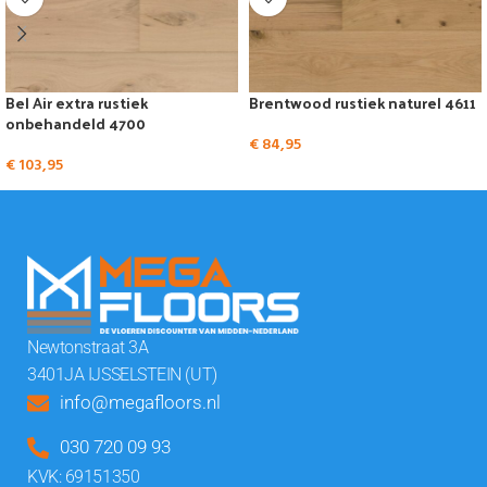
Bel Air extra rustiek
Brentwood rustiek naturel 4611
onbehandeld 4700
€
84,95
€
103,95
Newtonstraat 3A
3401JA IJSSELSTEIN (UT)
info@megafloors.nl
030 720 09 93
KVK: 69151350