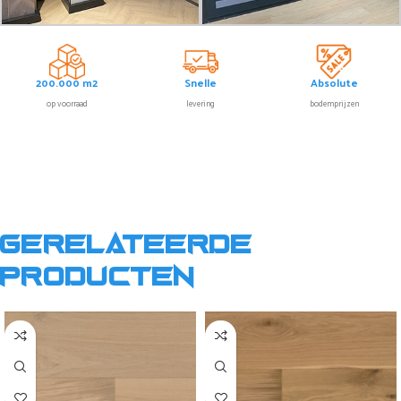
200.000 m2
Snelle
Absolute
op voorraad
levering
bodemprijzen
Gerelateerde
producten