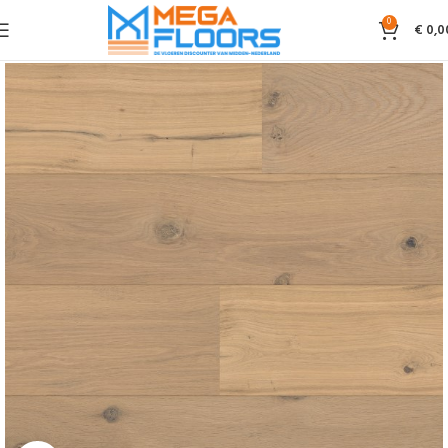
0
€
0,0