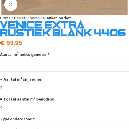
Afbeelding vergroten
Home
Parket vloeren
Planken parket
Venice extra
rustiek blank 4406
€
59,95
Aantal m² netto gemeten
*
+ Aantal m² snijverlies
= Totaal aantal m² benodigd
Type ondergrond
*