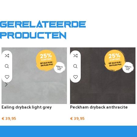
Gerelateerde
producten
Ealing dryback light grey
Peckham dryback anthracite
€
39,95
€
39,95