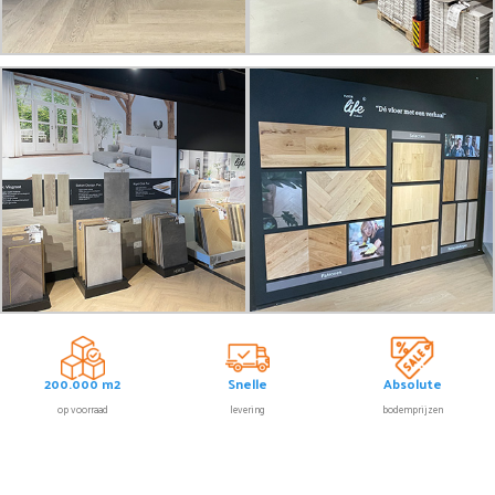
200.000 m2
Snelle
Absolute
op voorraad
levering
bodemprijzen