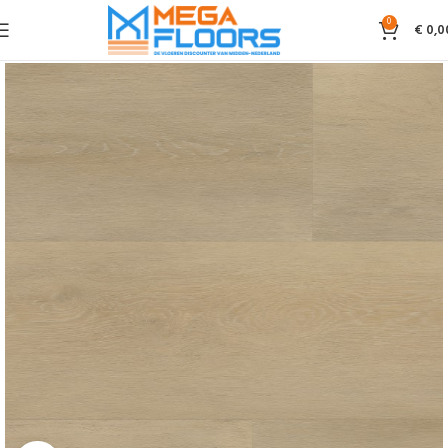
0
€
0,0