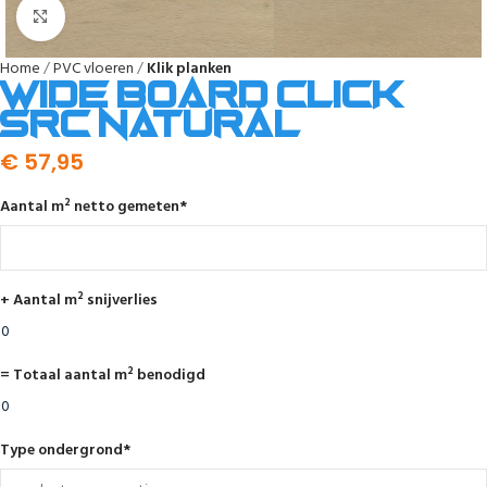
Afbeelding vergroten
Home
PVC vloeren
Klik planken
Wide board click
SRC natural
€
57,95
Aantal m² netto gemeten
*
+ Aantal m² snijverlies
= Totaal aantal m² benodigd
Type ondergrond
*