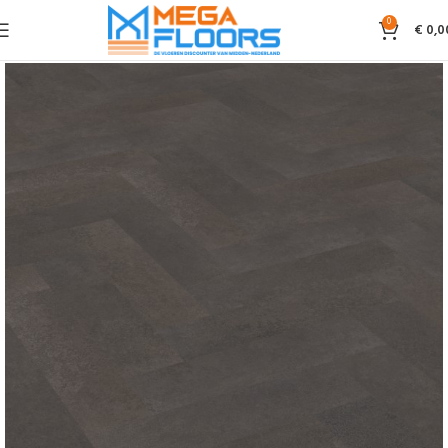
0
€
0,0