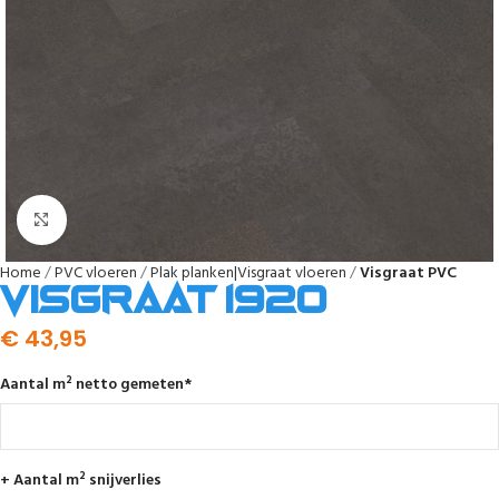
Afbeelding vergroten
Home
PVC vloeren
Plak planken|Visgraat vloeren
Visgraat PVC
Visgraat 1920
€
43,95
Aantal m² netto gemeten
*
+ Aantal m² snijverlies