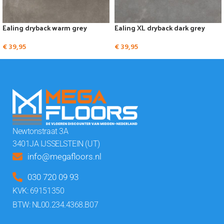
Ealing dryback warm grey
Ealing XL dryback dark grey
€
39,95
€
39,95
Newtonstraat 3A
3401JA IJSSELSTEIN (UT)
info@megafloors.nl
030 720 09 93
KVK: 69151350
BTW: NL00.234.4368.B07