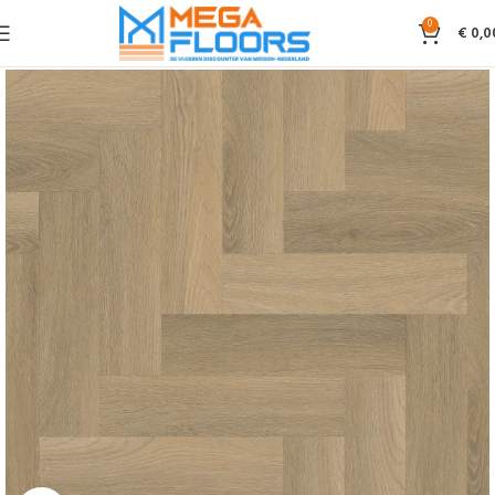
0
€
0,0