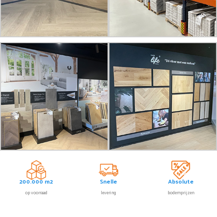
200.000 m2
Snelle
Absolute
op voorraad
levering
bodemprijzen