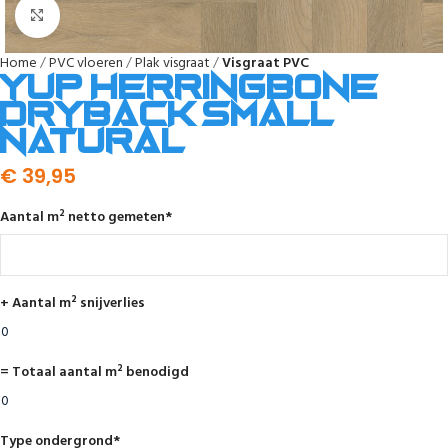
Afbeelding vergroten
Home
PVC vloeren
Plak visgraat
Visgraat PVC
YUP Herringbone
dryback small
natural
€
39,95
Aantal m² netto gemeten
*
+ Aantal m² snijverlies
= Totaal aantal m² benodigd
Type ondergrond
*