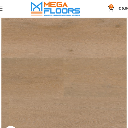
0
€
0,0