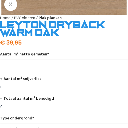
Afbeelding vergroten
Home
PVC vloeren
Plak planken
Leyton dryback
warm oak
€
39,95
Aantal m² netto gemeten
*
+ Aantal m² snijverlies
= Totaal aantal m² benodigd
Type ondergrond
*