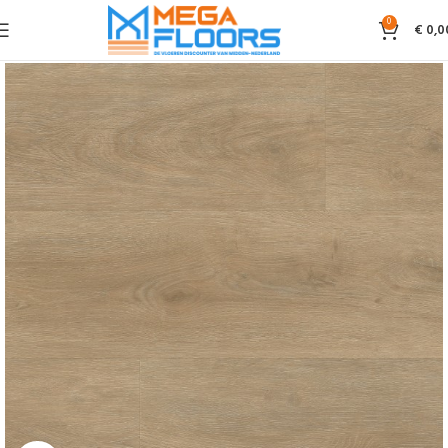
0
€
0,0