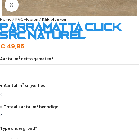
Afbeelding vergroten
Home
PVC vloeren
Klik planken
Parramatta click
SRC naturel
€
49,95
Aantal m² netto gemeten
*
+ Aantal m² snijverlies
= Totaal aantal m² benodigd
Type ondergrond
*