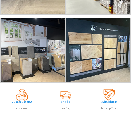
200.000 m2
Snelle
Absolute
op voorraad
levering
bodemprijzen