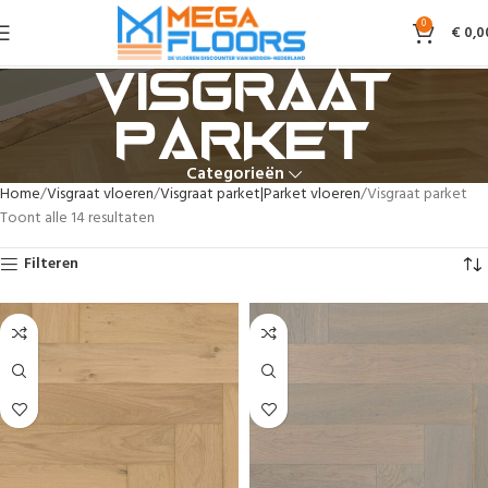
0
€
0,0
Visgraat
parket
Categorieën
Home
Visgraat vloeren
Visgraat parket|Parket vloeren
Visgraat parket
Toont alle 14 resultaten
Filteren