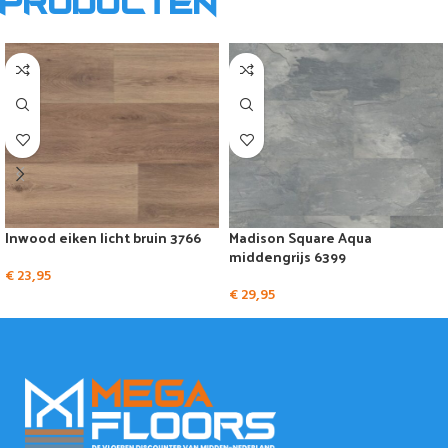
producten
Inwood eiken licht bruin 3766
Madison Square Aqua
middengrijs 6399
€
23,95
€
29,95