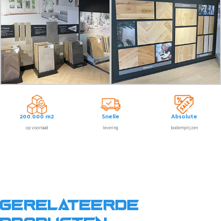
200.000 m2
Snelle
Absolute
op voorraad
levering
bodemprijzen
Gerelateerde