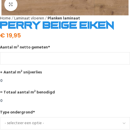
Afbeelding vergroten
Home
Laminaat vloeren
Planken laminaat
Perry beige eiken
€
19,95
Aantal m² netto gemeten
*
+ Aantal m² snijverlies
= Totaal aantal m² benodigd
Type ondergrond
*