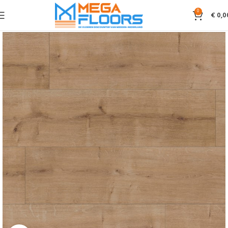
0
€
0,0