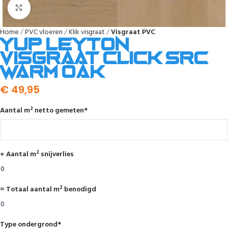
Afbeelding vergroten
Home
PVC vloeren
Klik visgraat
Visgraat PVC
YUP Leyton
visgraat click SRC
warm oak
€
49,95
Aantal m² netto gemeten
*
+ Aantal m² snijverlies
= Totaal aantal m² benodigd
Type ondergrond
*