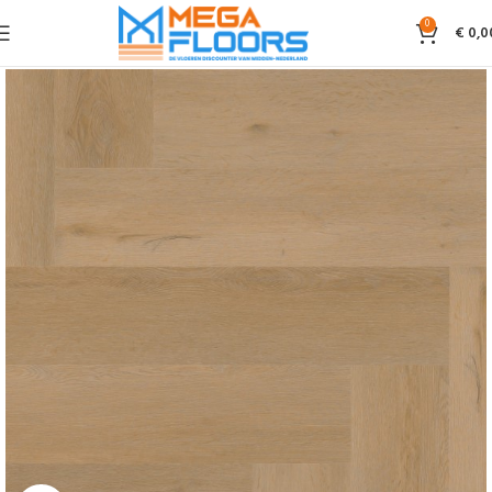
0
€
0,0