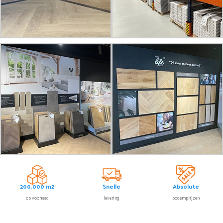
200.000 m2
Snelle
Absolute
op voorraad
levering
bodemprijzen