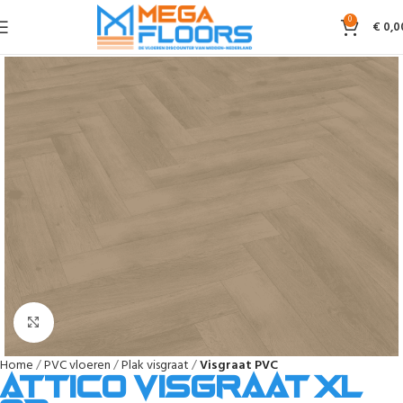
0
€
0,0
Afbeelding vergroten
Home
PVC vloeren
Plak visgraat
Visgraat PVC
Attico visgraat XL