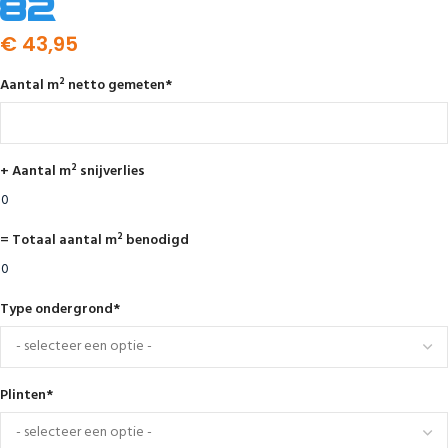
82
€
43,95
Aantal m² netto gemeten
*
+ Aantal m² snijverlies
= Totaal aantal m² benodigd
Type ondergrond
*
Plinten
*