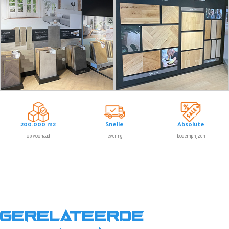
200.000 m2
Snelle
Absolute
op voorraad
levering
bodemprijzen
Gerelateerde