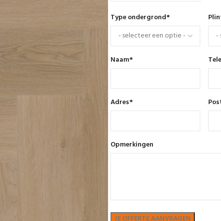
Type ondergrond
*
Pli
Naam
*
Tel
Adres
*
Pos
Opmerkingen