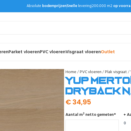
Absolute
bodemprijzen
Snelle
levering
200.000 m2
op voorra
eren
Parket vloeren
PVC vloeren
Visgraat vloeren
Outlet
Home
PVC vloeren
Plak visgraat
YUP Merto
dryback n
€
34,95
Aantal m² netto gemeten
*
+ Aa