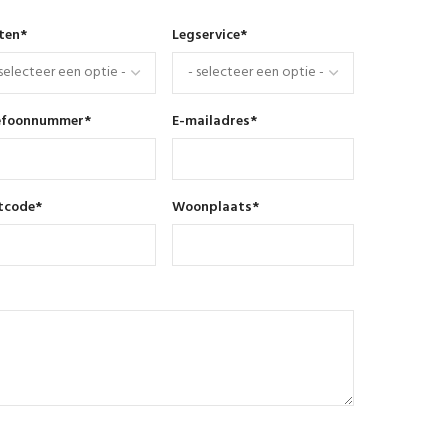
nten
*
Legservice
*
efoonnummer
*
E-mailadres
*
tcode
*
Woonplaats
*