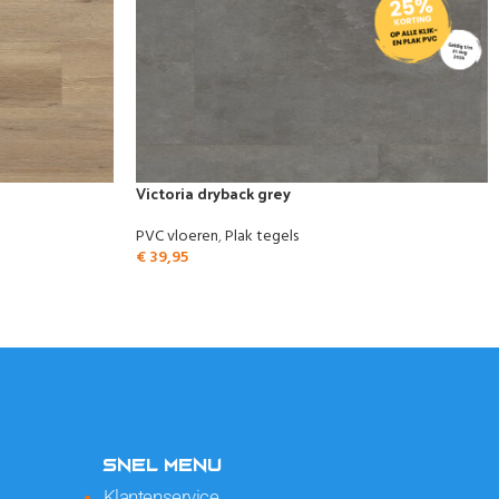
Victoria dryback grey
PVC vloeren
,
Plak tegels
€
39,95
SNEL MENU
Klantenservice