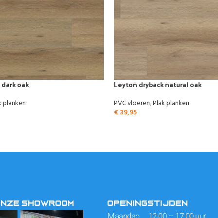
 dark oak
Leyton dryback natural oak
k planken
PVC vloeren
,
Plak planken
€
39,95
ONZE SHOWROOM
OPENINGSTIJDEN
Maandag 12.00 – 17.00 uur