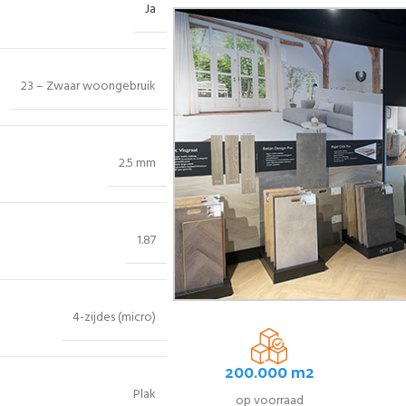
Ja
23 – Zwaar woongebruik
2.5 mm
1.87
4-zijdes (micro)
200.000 m2
Plak
op voorraad