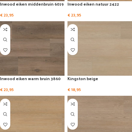
Inwood eiken middenbruin 6019
Inwood eiken natuur 2422
€
23,95
€
23,95
Inwood eiken warm bruin 3860
Kingston beige
€
23,95
€
18,95