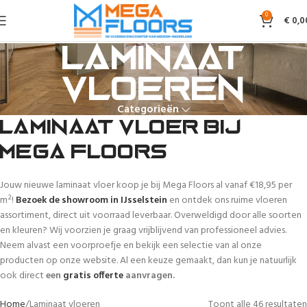
0
€
0,0
Laminaat
vloeren
Categorieën
Laminaat vloer bij
Mega Floors
Jouw nieuwe laminaat vloer koop je bij Mega Floors al vanaf €18,95 per
m²!
Bezoek de showroom in IJsselstein
en ontdek ons ruime vloeren
assortiment, direct uit voorraad leverbaar. Overweldigd door alle soorten
en kleuren? Wij voorzien je graag vrijblijvend van professioneel advies.
Neem alvast een voorproefje en bekijk een selectie van al onze
producten op onze website. Al een keuze gemaakt, dan kun je natuurlijk
ook direct
een
gratis offerte
aanvragen.
Home
Laminaat vloeren
Toont alle 46 resultaten