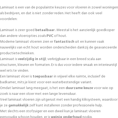
Laminaat is een van de populairste keuzes voor vloeren in zowel woningen
als bedrijven, en dat is niet zonder reden. Het heeft dan ook veel
voordelen:
Laminaat is zeer goed
betaalbaar.
Meestal is het aanzienlijk goedkoper
dan andere vloeropties zoals
PVC
of hout.
Moderne laminaat vloeren zien er
fantastisch
uit en kunnen vaak
nauwelijks van echt hout worden onderscheiden dankzij de geavanceerde
productietechnieken.
Laminaat is
veelzijdig in stijl
; verkrijgbaar in een breed scala aan
structuren, kleuren en formaten. Er is dus voor iedere smaak en interieurstijl
wel iets te vinden.
Een laminaat vloer is
toepasbaar
in vrijwel elke ruimte, inclusief de
badkamer, mits je kiest voor een waterbestendige variant.
Omdat laminaat lang meegaat, is het een
duurzame keuze
voor wie op
zoek is naar een vloer met een lange levensduur.
Veel laminaat vloeren zijn uitgerust met een handig kliksysteem, waardoor
je ze
gemakkelijk
zelf kunt installeren zonder professionele hulp.
Met slechts een stofzuiger en een dweil kun je laminaat vloeren
eenvoudig schoon houden, er is
weinig onderhoud
nodig.