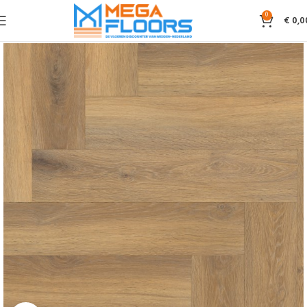
0
€
0,0