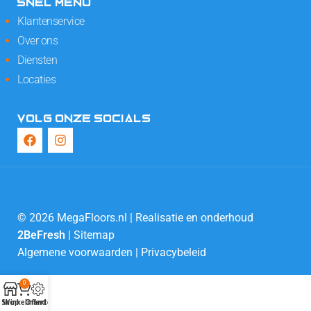
SNEL MENU
Klantenservice
Over ons
Diensten
Locaties
VOLG ONZE SOCIALS
© 2026 MegaFloors.nl | Realisatie en onderhoud
2BeFresh
|
Sitemap
Algemene voorwaarden
|
Privacybeleid
0
Shop
Winkelmand
Offerte