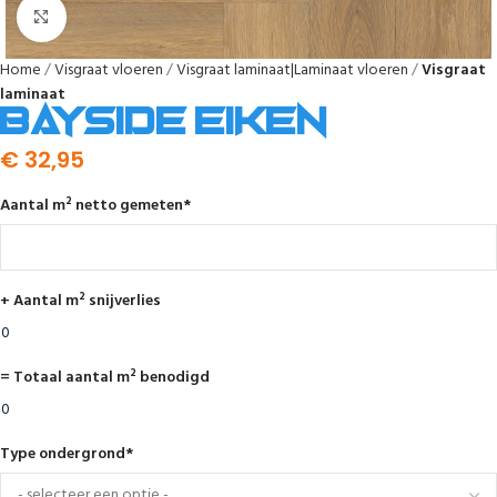
Afbeelding vergroten
Home
Visgraat vloeren
Visgraat laminaat|Laminaat vloeren
Visgraat
laminaat
Bayside eiken
€
32,95
Aantal m² netto gemeten
*
+ Aantal m² snijverlies
= Totaal aantal m² benodigd
Type ondergrond
*