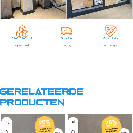
200.000 m2
Snelle
Absolute
op voorraad
levering
bodemprijzen
Gerelateerde
producten