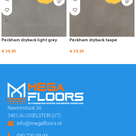
Peckham dryback light grey
Peckham dryback taupe
€
39,95
€
39,95
Newtonstraat 3A
3401JA IJSSELSTEIN (UT)
info@megafloors.nl
030 720 09 93