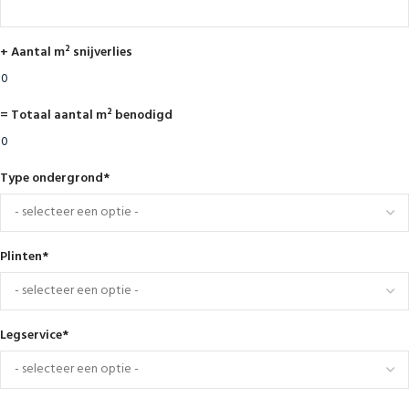
+ Aantal m² snijverlies
= Totaal aantal m² benodigd
Type ondergrond
*
Plinten
*
Legservice
*