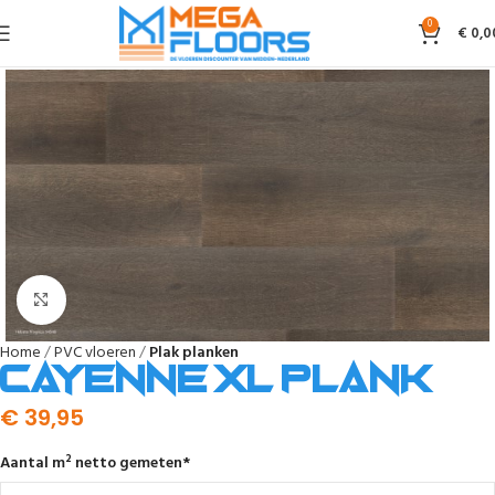
0
€
0,0
Afbeelding vergroten
Home
PVC vloeren
Plak planken
Cayenne XL Plank
€
39,95
Aantal m² netto gemeten
*