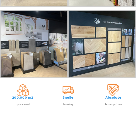
200.000 m2
Snelle
Absolute
op voorraad
levering
bodemprijzen