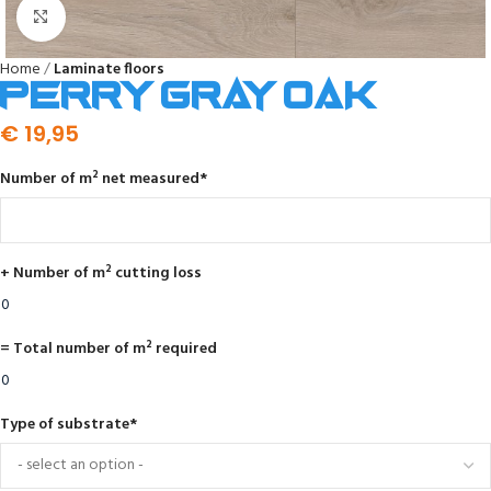
Click to enlarge
Home
Laminate floors
Perry gray oak
€
19,95
Number of m² net measured
*
+ Number of m² cutting loss
= Total number of m² required
Type of substrate
*