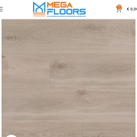
0
€
0,0