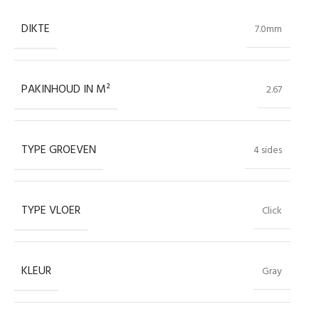
DIKTE
7.0mm
PAKINHOUD IN M²
2.67
TYPE GROEVEN
4 sides
TYPE VLOER
Click
KLEUR
Gray