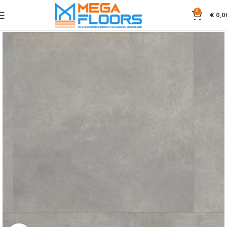
0
€
0,0