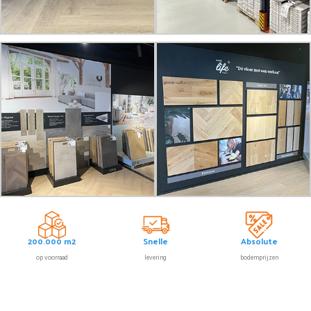
200.000 m2
Snelle
Absolute
op voorraad
levering
bodemprijzen