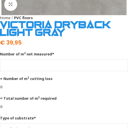
Click to enlarge
Home
PVC floors
Victoria dryback
light gray
€
39,95
Number of m² net measured
*
+ Number of m² cutting loss
= Total number of m² required
Type of substrate
*