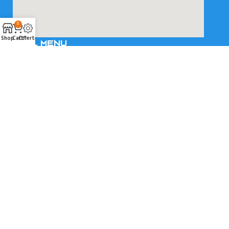
0
Shop
Cart
Offerte
SNEL MENU
Klantenservice
Over ons
Diensten
Contact
VOLG ONZE SOCIALS
© 2025 MegaFloors.nl | Realisatie en onderhoud
2BeFresh
|
Sitemap
Algemene voorwaarden
|
Privacybeleid