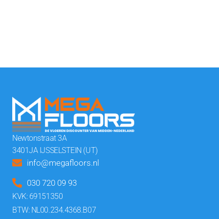
Newtonstraat 3A
3401JA IJSSELSTEIN (UT)
info@megafloors.nl
030 720 09 93
KVK: 69151350
BTW: NL00.234.4368.B07