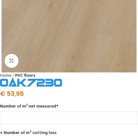
Click to enlarge
Home
PVC floors
Oak 7230
€
53,95
Number of m² net measured
*
+ Number of m² cutting loss