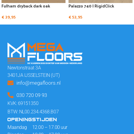
Fulham dryback dark oak
Palazzo 740 | RigidClick
€
39,95
€
53,95
Newtonstraat 3A
3401JA IJSSELSTEIN (UT)
info@megafloors.nl
030 720 09 93
KVK: 69151350
BTW: NL00.234.4368.B07
OPENINGSTIJDEN
Maandag 12.00 – 17.00 uur