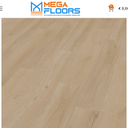
0
€
0,0