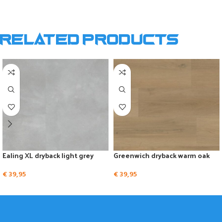
Related products
Ealing XL dryback light grey
Greenwich dryback warm oak
€
39,95
€
39,95