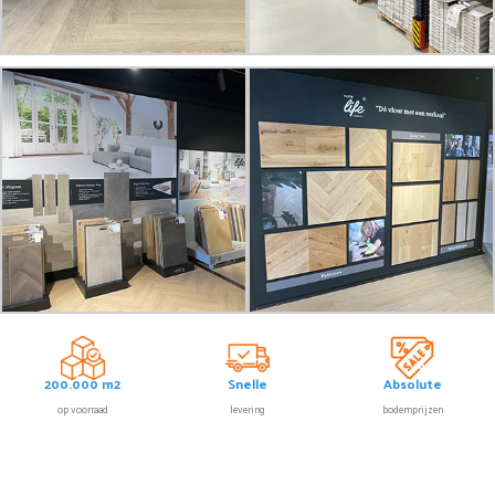
200.000 m2
Snelle
Absolute
op voorraad
levering
bodemprijzen