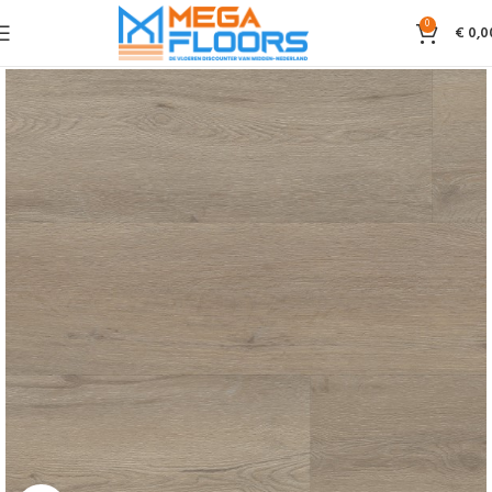
0
€
0,0