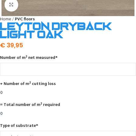
Click to enlarge
Home
PVC floors
Leyton dryback
light oak
€
39,95
Number of m² net measured
*
+ Number of m² cutting loss
= Total number of m² required
Type of substrate
*