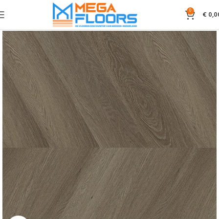
0
€
0,0