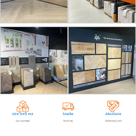
200.000 m2
Snelle
Absolute
op voorraad
levering
bodemprijzen