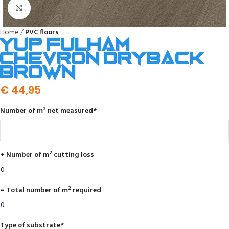
Click to enlarge
Home
PVC floors
YUP Fulham
chevron dryback
brown
€
44,95
Number of m² net measured
*
+ Number of m² cutting loss
= Total number of m² required
Type of substrate
*