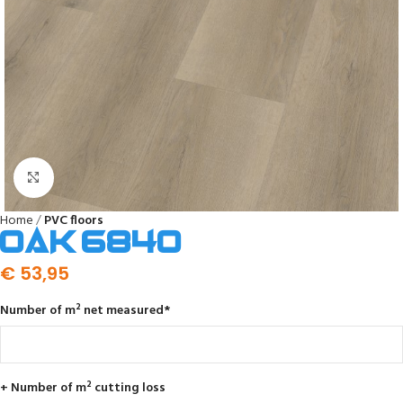
Click to enlarge
Home
PVC floors
Oak 6840
€
53,95
Number of m² net measured
*
+ Number of m² cutting loss