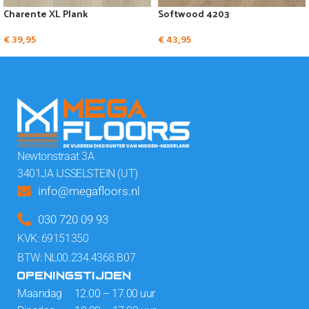
Charente XL Plank
Softwood 4203
€
39,95
€
43,95
Newtonstraat 3A
3401JA IJSSELSTEIN (UT)
info@megafloors.nl
030 720 09 93
KVK: 69151350
BTW: NL00.234.4368.B07
OPENINGSTIJDEN
Maandag 12.00 – 17.00 uur