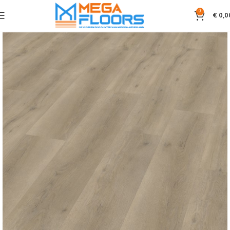
0
€
0,0