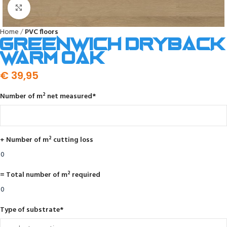
Click to enlarge
Home
PVC floors
Greenwich dryback
warm oak
€
39,95
Number of m² net measured
*
+ Number of m² cutting loss
= Total number of m² required
Type of substrate
*