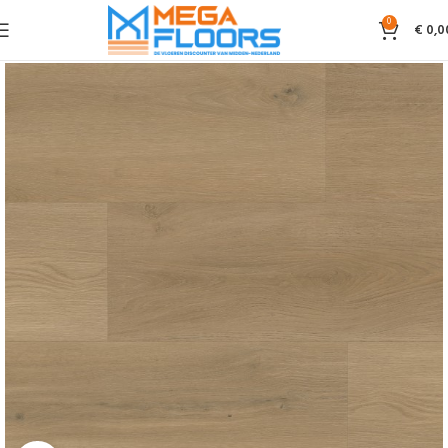
0
€
0,0