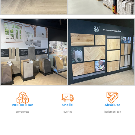
200.000 m2
Snelle
Absolute
op voorraad
levering
bodemprijzen