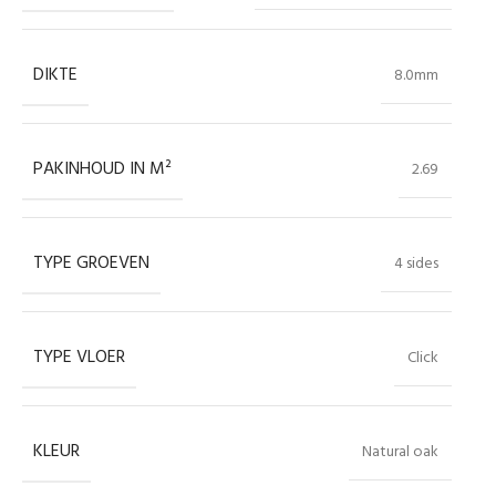
DIKTE
8.0mm
PAKINHOUD IN M²
2.69
TYPE GROEVEN
4 sides
TYPE VLOER
Click
KLEUR
Natural oak