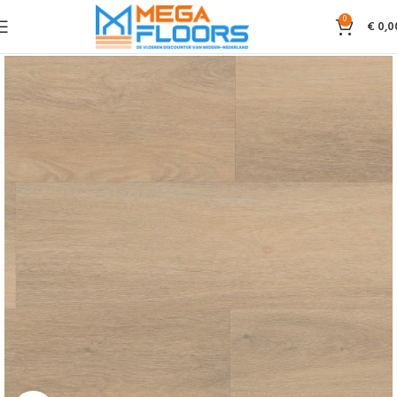
0
€
0,0