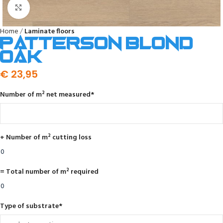
Click to enlarge
Home
Laminate floors
Patterson blond
oak
€
23,95
Number of m² net measured
*
+ Number of m² cutting loss
= Total number of m² required
Type of substrate
*