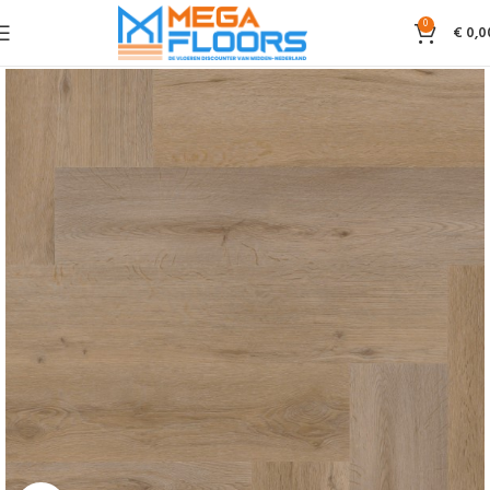
0
€
0,0