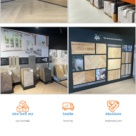
200.000 m2
Snelle
Absolute
op voorraad
levering
bodemprijzen