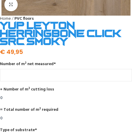
Click to enlarge
Home
PVC floors
YUP Leyton
herringbone click
SRC smoky
€
49,95
Number of m² net measured
*
+ Number of m² cutting loss
= Total number of m² required
Type of substrate
*