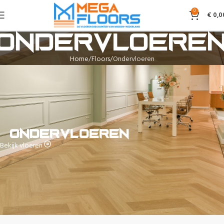
0
€
0,0
Ondervloere
Home
Floors
Ondervloeren
Ondervloeren
Bekijk vloeren