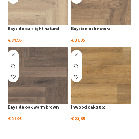
Bayside oak light natural
Bayside oak natural
€
31,95
€
31,95
Bayside oak warm brown
Inwood oak 3861
€
31,95
€
23,95
Bekijk alle vloeren