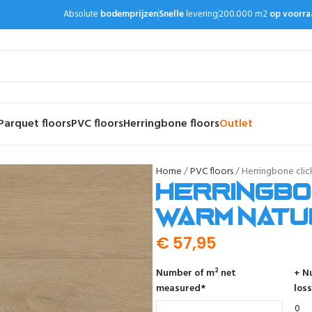
Absolute
bodemprijzen
Snelle
levering
200.000 m2
op voorra
Parquet floors
PVC floors
Herringbone floors
Outlet
Home
PVC floors
Herringbone clic
Herringbo
warm natu
€
57,95
Number of m² net
+ N
measured
*
loss