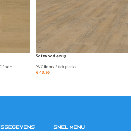
Softwood 4203
 floors
PVC floors
,
Stick planks
€
43,95
FSGEGEVENS
SNEL MENU