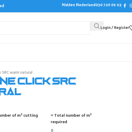
Midden Nederland
030 720 09 93
ad
Login / Register
Bezoek de showroom
Offerte aanvrag
k SRC warm natural
ne click SRC
ral
umber of m² cutting
= Total number of m²
required