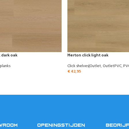
 dark oak
Merton click light oak
 planks
Click shelves|Outlet
,
OutletPVC
,
PVC
€
42,95
OWROOM
OPENINGSTIJDEN
BEDRIJ