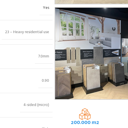
Yes
23 – Heavy residential use
7.0mm
0.90
4-sided (micro)
200.000 m2