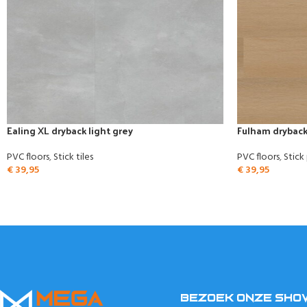
Ealing XL dryback light grey
Fulham dryback
PVC floors
,
Stick tiles
PVC floors
,
Stick
€
39,95
€
39,95
BEZOEK ONZE SH