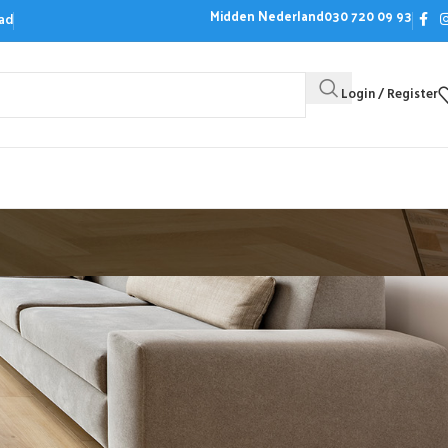
Midden Nederland
030 720 09 93
ad
Login / Register
Bezoek de showroom
Offerte aanvrag