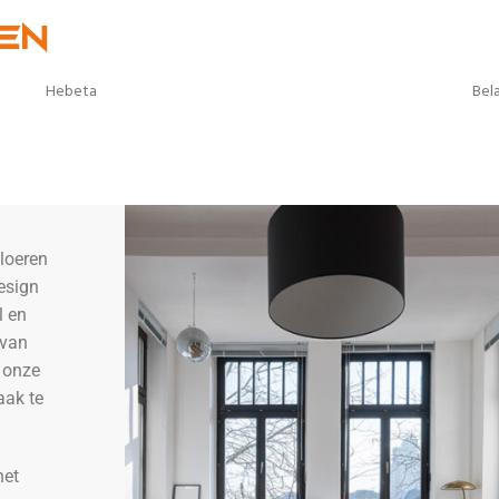
en
Belakos
Floo
loeren
esign
l en
 van
, onze
aak te
het