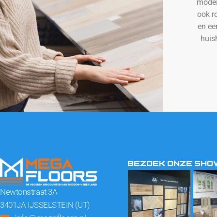
moder
ook r
en ee
huis
BEZOEK ONZE SH
Newtonstraat 3A
3401JA IJSSELSTEIN (UT)