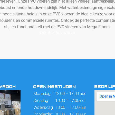
ne leven. Onze PVC vloeren zijn niet alleen visueel aantrekkelijk
obuust en onderhoudsvriendelijk. Met waterbestendige eigensc
n hoge slijtvastheid zijn onze PVC vloeren de ideale keuze voor 
houdens en commerciële ruimtes. Ontdek de perfecte combinati
stijl en functionaliteit met de PVC vloeren van Mega Floors.
Bekijk alle vloeren
OWROOM
OPENINGSTIJDEN
BEDRIJ
Maandag 12.00 – 17.00 uur
Dinsdag 10.00 – 17.00 uur
Woensdag 10.00 – 17.00 uur
Donderdag 10.00 – 17.00 uur