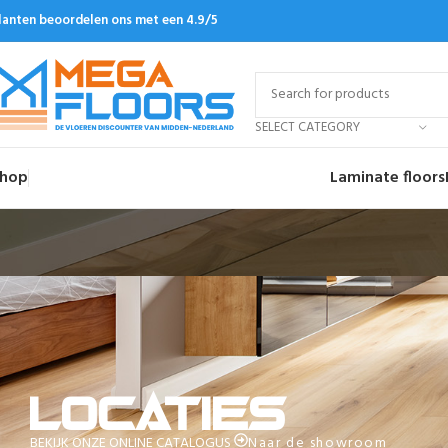
lanten beoordelen ons met een 4.9/5
SELECT CATEGORY
hop
Laminate floors
Locaties
BEKIJK ONZE ONLINE CATALOGUS
Naar de showroom