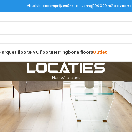
Absolute
bodemprijzen
Snelle
levering
200.000 m2
op voorra
Parquet floors
PVC floors
Herringbone floors
Outlet
Locaties
Home
Locaties