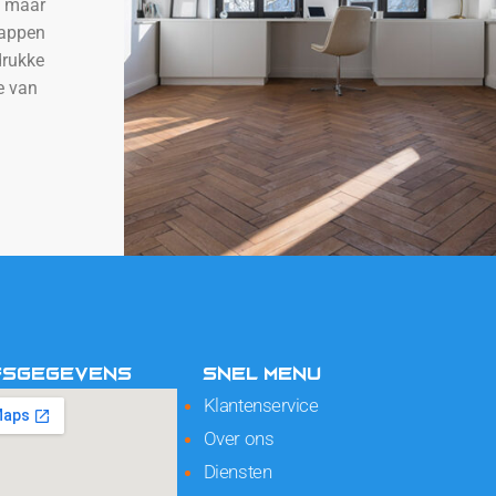
, maar
happen
drukke
e van
FSGEGEVENS
SNEL MENU
Klantenservice
Over ons
Diensten