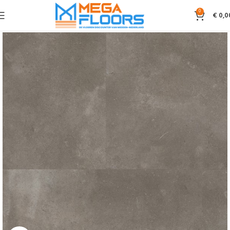
0
€
0,0