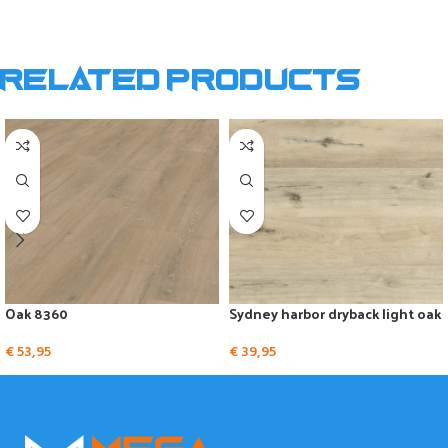
Related products
Oak 8360
Sydney harbor dryback light oak
€
53,95
€
39,95