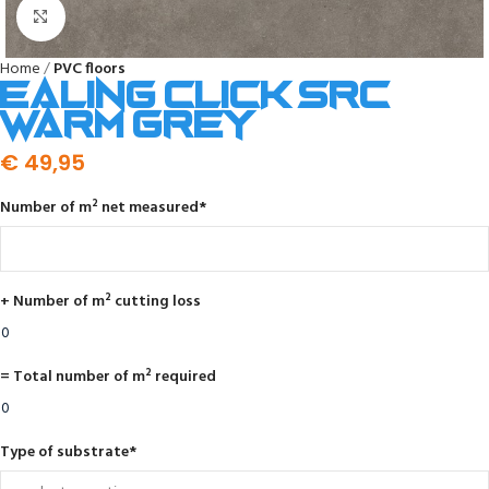
Click to enlarge
Home
PVC floors
Ealing click SRC
warm grey
€
49,95
Number of m² net measured
*
+ Number of m² cutting loss
= Total number of m² required
Type of substrate
*