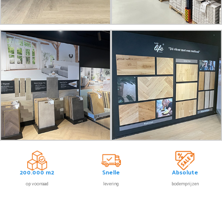
200.000 m2
Snelle
Absolute
op voorraad
levering
bodemprijzen