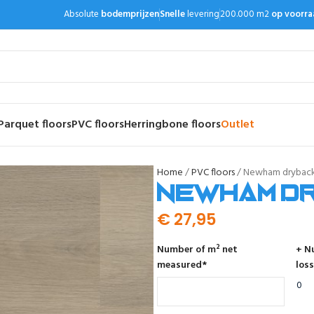
Absolute
bodemprijzen
Snelle
levering
200.000 m2
op voorra
Parquet floors
PVC floors
Herringbone floors
Outlet
Home
PVC floors
Newham drybac
Newham d
€
27,95
Number of m² net
+ N
measured
*
loss