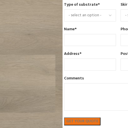
Type of substrate
*
Skir
Name
*
Pho
Address
*
Pos
Comments