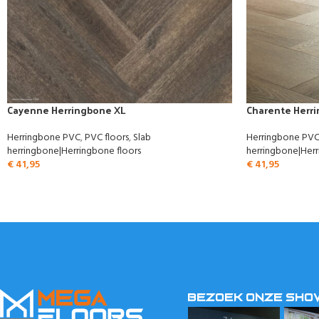
Cayenne Herringbone XL
Charente Herr
Herringbone PVC
,
PVC floors
,
Slab
Herringbone PV
herringbone|Herringbone floors
herringbone|Herr
€
41,95
€
41,95
BEZOEK ONZE SH