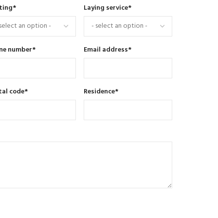
ting
*
Laying service
*
ne number
*
Email address
*
tal code
*
Residence
*