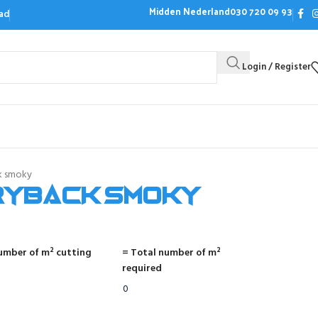
Midden Nederland
030 720 09 93
ad
Login / Register
Bezoek de showroom
Offerte aanvrag
k smoky
ryback smoky
umber of m² cutting
= Total number of m²
required