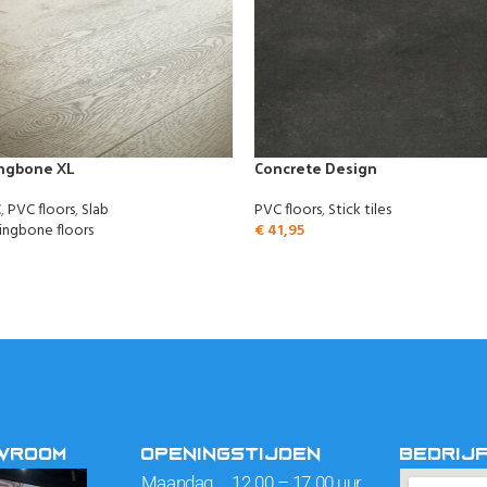
ingbone XL
Concrete Design
C
,
PVC floors
,
Slab
PVC floors
,
Stick tiles
ingbone floors
€
41,95
OWROOM
OPENINGSTIJDEN
BEDRIJ
Maandag 12.00 – 17.00 uur