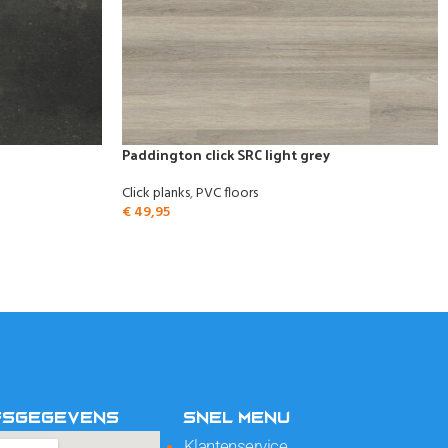
Paddington click SRC light grey
Click planks
,
PVC floors
€
49,95
FSGEGEVENS
SNEL MENU
Klantenservice