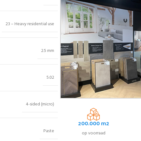
23 – Heavy residential use
2.5 mm
5.02
4-sided (micro)
200.000 m2
Paste
op voorraad