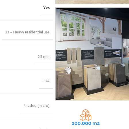
Yes
23 – Heavy residential use
2.5 mm
3.34
4-sided (micro)
200.000 m2