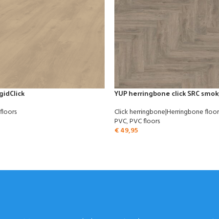
gidClick
YUP herringbone click SRC smok
floors
Click herringbone|Herringbone floor
PVC
,
PVC floors
€
49,95