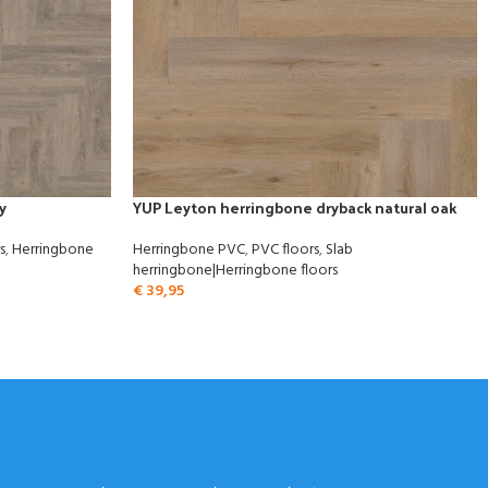
y
YUP Leyton herringbone dryback natural oak
s
,
Herringbone
Herringbone PVC
,
PVC floors
,
Slab
herringbone|Herringbone floors
€
39,95