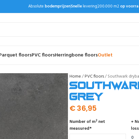
Absolute
bodemprijzen
Snelle
levering
200.000 m2
op voorra
Parquet floors
PVC floors
Herringbone floors
Outlet
Home
PVC floors
Southwark dryba
Southwar
grey
€
36,95
Number of m² net
+ N
measured
*
loss