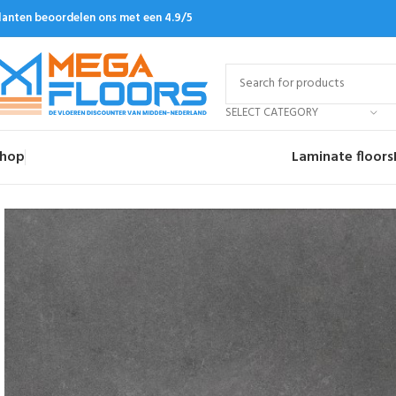
lanten beoordelen ons met een 4.9/5
SELECT CATEGORY
hop
Laminate floors