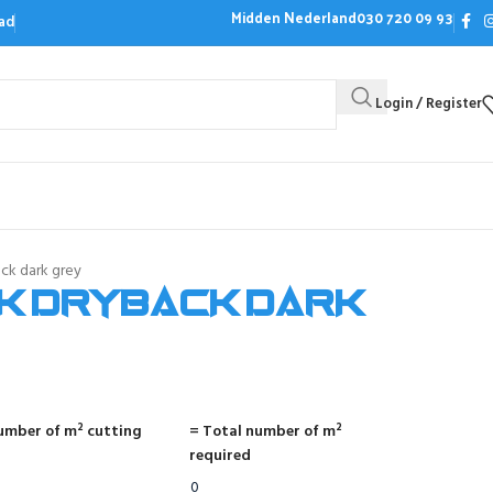
Midden Nederland
030 720 09 93
ad
Login / Register
Bezoek de showroom
Offerte aanvrag
ck dark grey
k dryback dark
umber of m² cutting
= Total number of m²
required