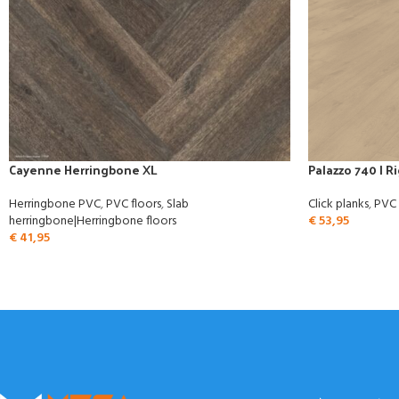
Cayenne Herringbone XL
Palazzo 740 | Ri
Herringbone PVC
,
PVC floors
,
Slab
Click planks
,
PVC 
herringbone|Herringbone floors
€
53,95
€
41,95