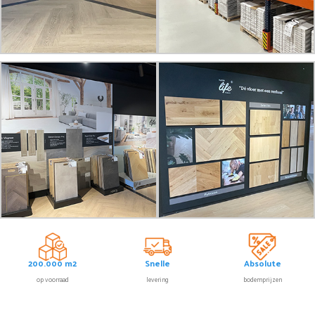
200.000 m2
Snelle
Absolute
op voorraad
levering
bodemprijzen