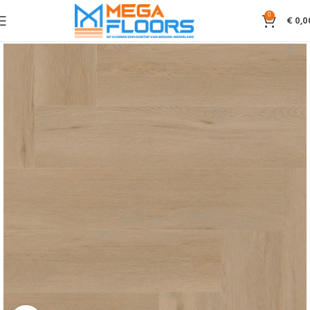
0
€
0,0