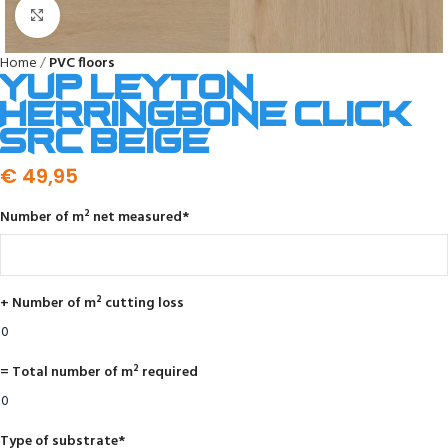
Click to enlarge
Home
PVC floors
YUP Leyton
herringbone click
SRC beige
€
49,95
Number of m² net measured
*
+ Number of m² cutting loss
= Total number of m² required
Type of substrate
*