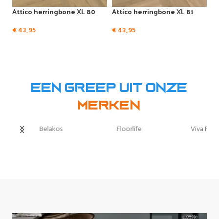
Attico herringbone XL 80
Attico herringbone XL 81
€
43,95
€
43,95
Een greep uit onze
Merken
Viva Floors
Hoomline
Hebeta