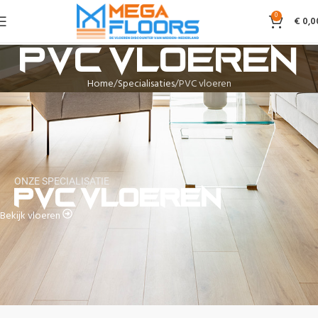
0
€
0,0
PVC vloeren
Home
Specialisaties
PVC vloeren
ONZE SPECIALISATIE
PVC vloeren
Bekijk vloeren