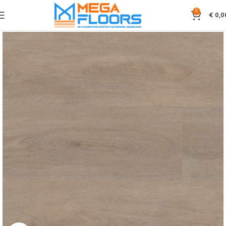
0
€
0,0