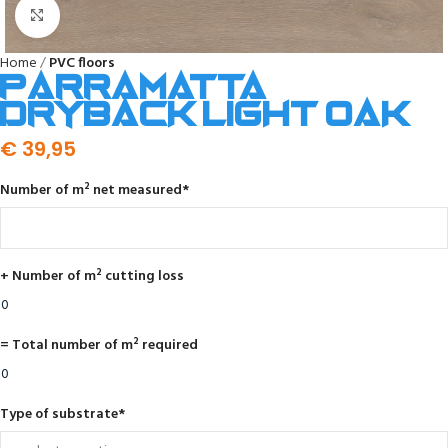
Click to enlarge
Home
PVC floors
Parramatta
dryback light oak
€
39,95
Number of m² net measured
*
+ Number of m² cutting loss
= Total number of m² required
Type of substrate
*