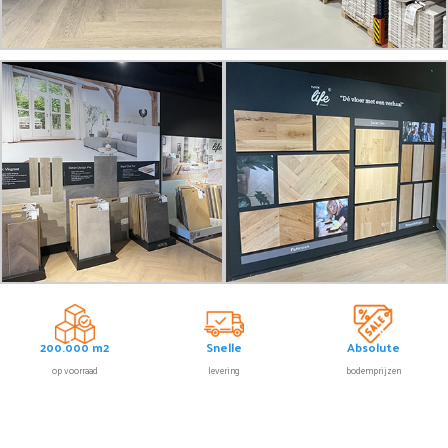
200.000 m2
Snelle
Absolute
op voorraad
levering
bodemprijzen