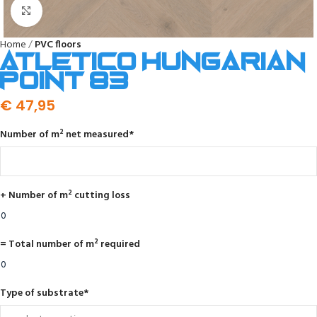
Click to enlarge
Home
PVC floors
Atletico Hungarian
point 83
€
47,95
Number of m² net measured
*
+ Number of m² cutting loss
= Total number of m² required
Type of substrate
*