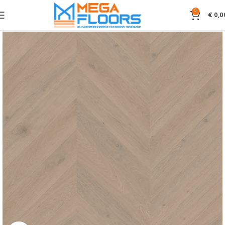
0
€
0,0