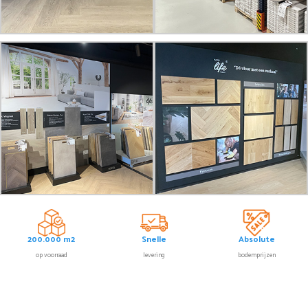
200.000 m2
Snelle
Absolute
op voorraad
levering
bodemprijzen