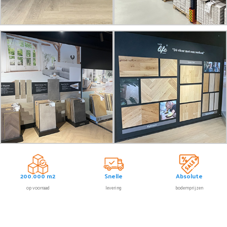
200.000 m2
Snelle
Absolute
op voorraad
levering
bodemprijzen