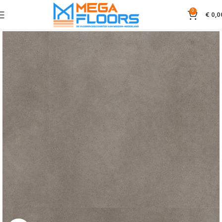
0
€
0,0