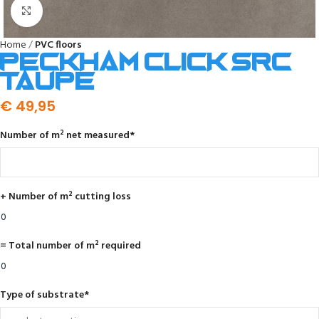
Click to enlarge
Home
PVC floors
Peckham click SRC
taupe
€
49,95
Number of m² net measured
*
+ Number of m² cutting loss
= Total number of m² required
Type of substrate
*