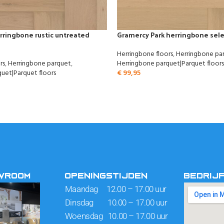
erringbone rustic untreated
Gramercy Park herringbone sele
Herringbone floors
,
Herringbone pa
rs
,
Herringbone parquet
,
Herringbone parquet|Parquet floors
uet|Parquet floors
€
99,95
OWROOM
OPENINGSTIJDEN
BEDRIJ
Maandag 12.00 – 17.00 uur
Dinsdag 10.00 – 17.00 uur
Woensdag 10.00 – 17.00 uur