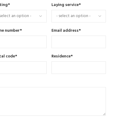
ting
*
Laying service
*
ne number
*
Email address
*
tal code
*
Residence
*