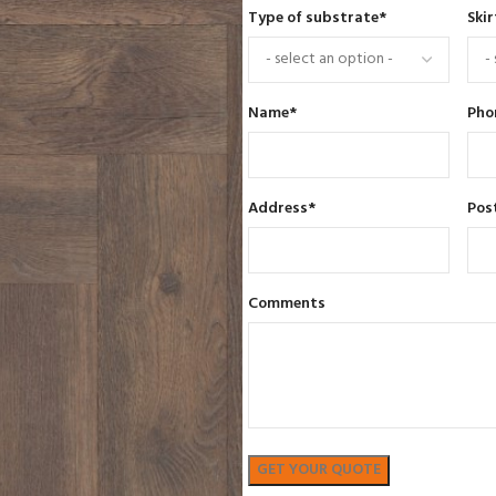
Type of substrate
*
Skir
Name
*
Pho
Address
*
Pos
Comments