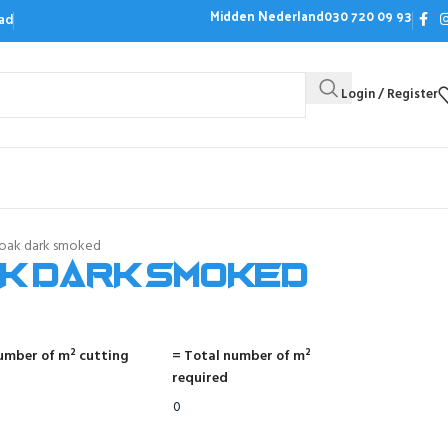
Midden Nederland
030 720 09 93
ad
Login / Register
Bezoek de showroom
Offerte aanvrag
 oak dark smoked
ak dark smoked
umber of m² cutting
= Total number of m²
required