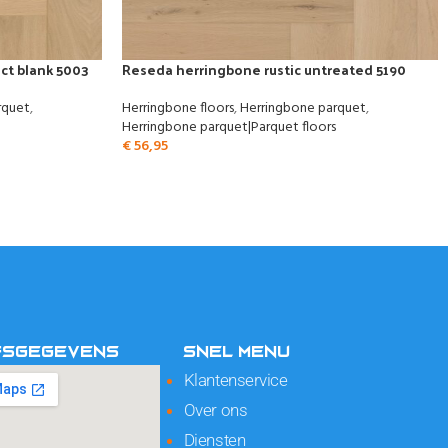
ct blank 5003
Reseda herringbone rustic untreated 5190
rquet
,
Herringbone floors
,
Herringbone parquet
,
Herringbone parquet|Parquet floors
€
56,95
FSGEGEVENS
SNEL MENU
Klantenservice
Over ons
Diensten