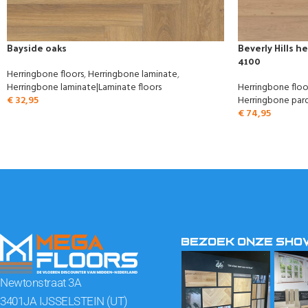
Bayside oaks
Beverly Hills h
4100
Herringbone floors
,
Herringbone laminate
,
Herringbone laminate|Laminate floors
Herringbone floo
€
32,95
Herringbone parq
€
74,95
BEZOEK ONZE SH
Newtonstraat 3A
3401JA IJSSELSTEIN (UT)