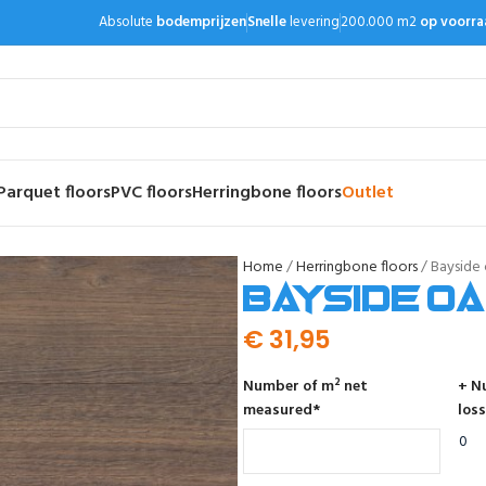
Absolute
bodemprijzen
Snelle
levering
200.000 m2
op voorra
Parquet floors
PVC floors
Herringbone floors
Outlet
Home
Herringbone floors
Bayside
Bayside o
€
31,95
Number of m² net
+ N
measured
*
loss