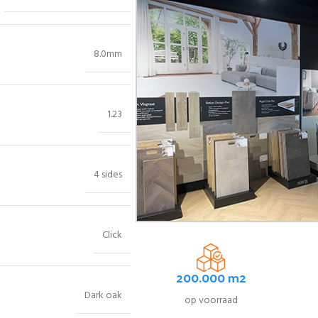
8.0mm
1.23
4 sides
Click
200.000 m2
Dark oak
op voorraad