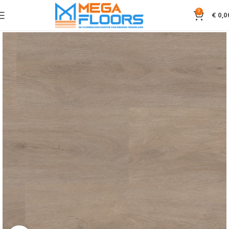
0
€
0,0