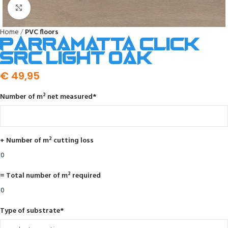
Click to enlarge
Home
PVC floors
Parramatta click
SRC light oak
€
49,95
Number of m² net measured
*
+ Number of m² cutting loss
= Total number of m² required
Type of substrate
*