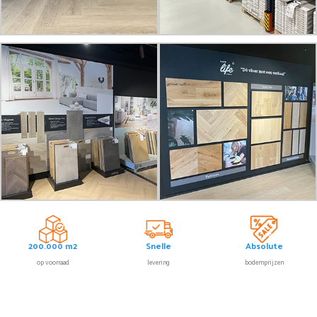
200.000 m2
Snelle
Absolute
op voorraad
levering
bodemprijzen