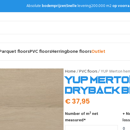
Absolute
bodemprijzen
Snelle
levering
200.000 m2
op voorra
Parquet floors
PVC floors
Herringbone floors
Outlet
Home
PVC floors
YUP Merton herr
YUP Merto
dryback b
€
37,95
Number of m² net
+ N
measured
*
loss