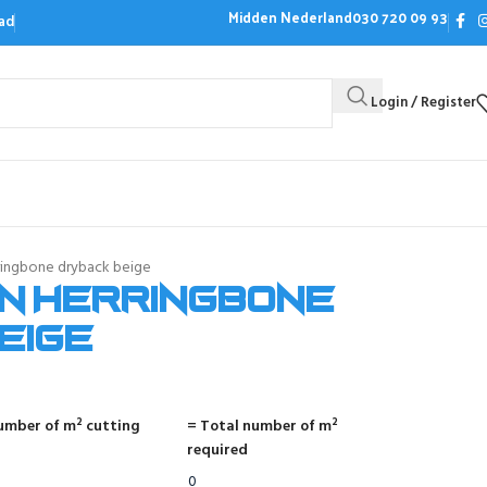
Midden Nederland
030 720 09 93
ad
Login / Register
Bezoek de showroom
Offerte aanvrag
ingbone dryback beige
n herringbone
eige
umber of m² cutting
= Total number of m²
required