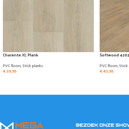
Charente XL Plank
Softwood 420
PVC floors
,
Stick planks
PVC floors
,
Stick
€
39,95
€
43,95
BEZOEK ONZE SH