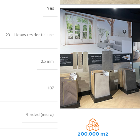
Yes
23 – Heavy residential use
2.5 mm
1.87
4-sided (micro)
200.000 m2