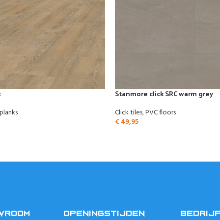
3
Stanmore click SRC warm grey
 planks
Click tiles
,
PVC floors
€
49,95
OWROOM
OPENINGSTIJDEN
BEDRIJ