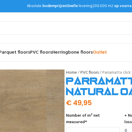
Absolute
bodemprijzen
Snelle
levering
200.000 m2
op voorra
Parquet floors
PVC floors
Herringbone floors
Outlet
Home
PVC floors
Parramatta click
Parramatt
natural o
€
49,95
Number of m² net
+ N
measured
*
loss