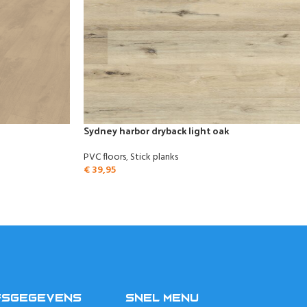
Sydney harbor dryback light oak
PVC floors
,
Stick planks
€
39,95
FSGEGEVENS
SNEL MENU