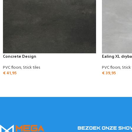
Concrete Design
Ealing XL dryba
PVC floors
,
Stick tiles
PVC floors
,
Stick 
€
41,95
€
39,95
BEZOEK ONZE SH