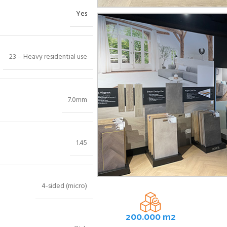
Yes
23 – Heavy residential use
7.0mm
1.45
4-sided (micro)
200.000 m2