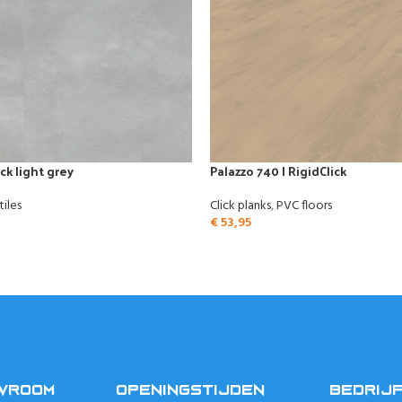
ck light grey
Palazzo 740 | RigidClick
tiles
Click planks
,
PVC floors
€
53,95
OWROOM
OPENINGSTIJDEN
BEDRIJ