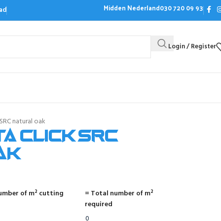
Midden Nederland
030 720 09 93
ad
Login / Register
Bezoek de showroom
Offerte aanvrag
 SRC natural oak
a click SRC
ak
umber of m² cutting
= Total number of m²
required