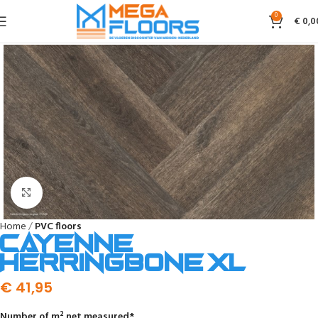
0
€
0,0
Click to enlarge
Home
PVC floors
Cayenne
Herringbone XL
€
41,95
Number of m² net measured
*