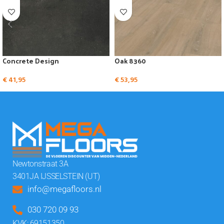
Concrete Design
Oak 8360
€
41,95
€
53,95
Newtonstraat 3A
3401JA IJSSELSTEIN (UT)
info@megafloors.nl
030 720 09 93
KVK: 69151350