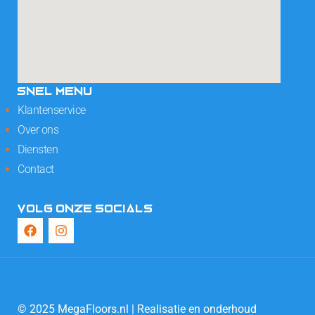
SNEL MENU
Klantenservice
Over ons
Diensten
Contact
VOLG ONZE SOCIALS
© 2025 MegaFloors.nl | Realisatie en onderhoud