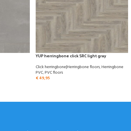
YUP herringbone click SRC light gray
Click herringbone|Herringbone floors
,
Herringbone
PVC
,
PVC floors
€
49,95