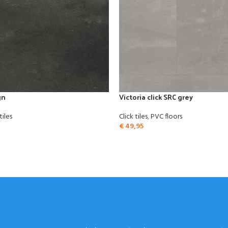
gn
Victoria click SRC grey
tiles
Click tiles
,
PVC floors
€
49,95