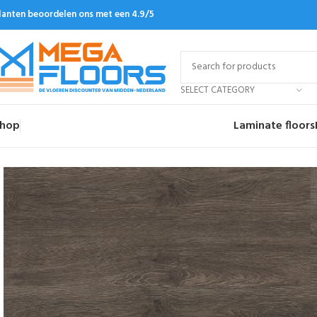
lanten beoordelen ons met een 4.9/5
SELECT CATEGORY
hop
Laminate floors