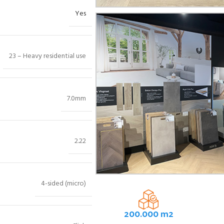
Yes
23 – Heavy residential use
7.0mm
2.22
4-sided (micro)
200.000 m2