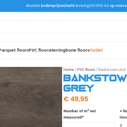
Absolute
bodemprijzen
Snelle
levering
200.000 m2
op voorra
Parquet floors
PVC floors
Herringbone floors
Outlet
Home
PVC floors
Bankstown click 
Bankstown
grey
€
49,95
Number of m² net
+ N
measured
*
loss