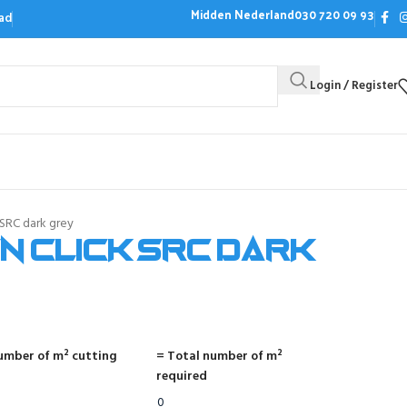
Midden Nederland
030 720 09 93
ad
Login / Register
Bezoek de showroom
Offerte aanvrag
SRC dark grey
 click SRC dark
umber of m² cutting
= Total number of m²
required