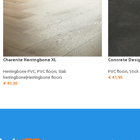
Charente Herringbone XL
Concrete Desi
Herringbone PVC
,
PVC floors
,
Slab
PVC floors
,
Stick 
herringbone|Herringbone floors
€
41,95
€
41,95