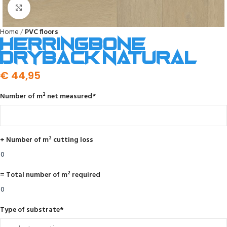
Click to enlarge
Home
PVC floors
Herringbone
dryback natural
€
44,95
Number of m² net measured
*
+ Number of m² cutting loss
= Total number of m² required
Type of substrate
*