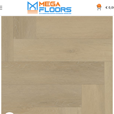
0
€
0,0