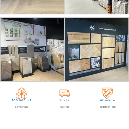
200.000 m2
Snelle
Absolute
op voorraad
levering
bodemprijzen