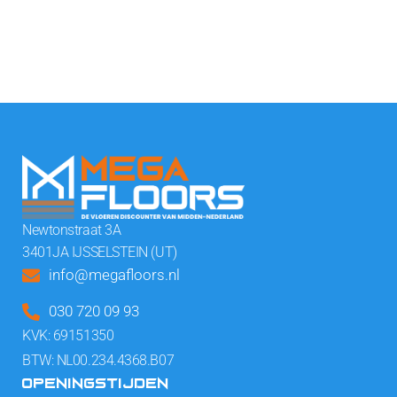
Newtonstraat 3A
3401JA IJSSELSTEIN (UT)
info@megafloors.nl
030 720 09 93
KVK: 69151350
BTW: NL00.234.4368.B07
OPENINGSTIJDEN