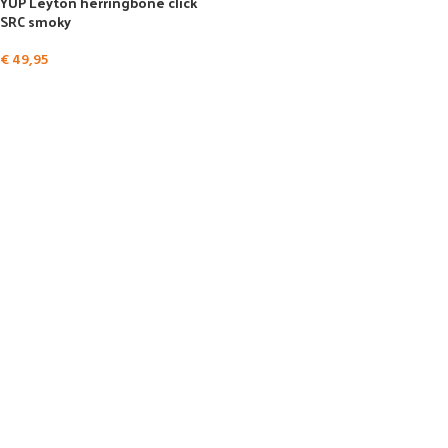
YUP Leyton herringbone click
SRC smoky
€
49,95