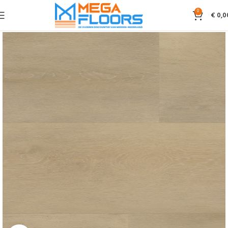
0
€
0,0