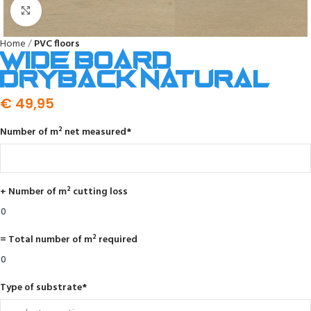
Click to enlarge
Home
PVC floors
Wide board
dryback natural
€
49,95
Number of m² net measured
*
+ Number of m² cutting loss
= Total number of m² required
Type of substrate
*