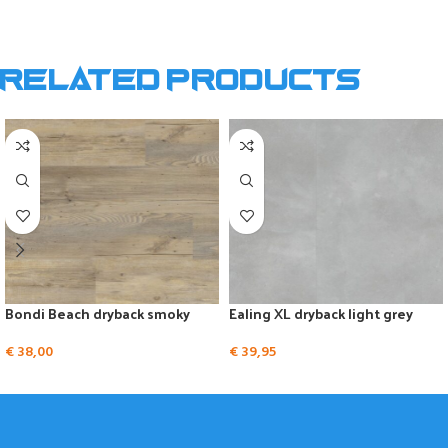
Related products
Bondi Beach dryback smoky
Ealing XL dryback light grey
€
38,00
€
39,95