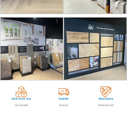
200.000 m2
Snelle
Absolute
op voorraad
levering
bodemprijzen