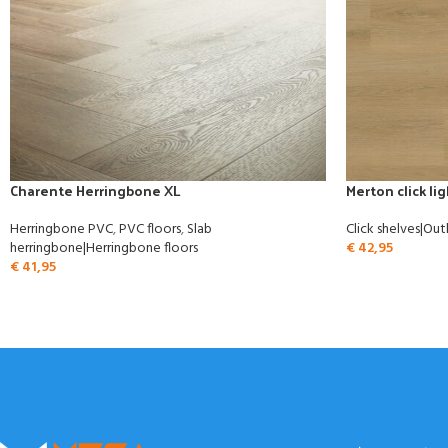
Charente Herringbone XL
Merton click li
Herringbone PVC
,
PVC floors
,
Slab
Click shelves|Out
herringbone|Herringbone floors
€
42,95
€
41,95