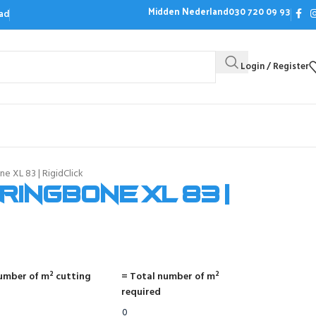
Midden Nederland
030 720 09 93
ad
Login / Register
Bezoek de showroom
Offerte aanvrag
e XL 83 | RigidClick
ringbone XL 83 |
umber of m² cutting
= Total number of m²
required