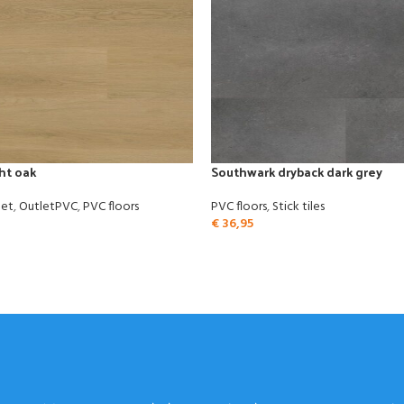
ght oak
Southwark dryback dark grey
let
,
OutletPVC
,
PVC floors
PVC floors
,
Stick tiles
€
36,95