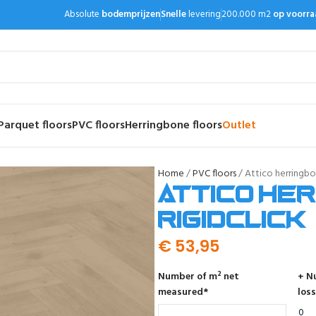
Absolute
bodemprijzen
Snelle
levering
200.000 m2
op voorra
Parquet floors
PVC floors
Herringbone floors
Outlet
Home
PVC floors
Attico herringbon
Attico her
RigidClick
€
53,95
Number of m² net
+ N
measured
*
loss