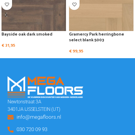
Bayside oak dark smoked
Gramercy Park herringbone
select blank 5003
€
31,95
€
99,95
Newtonstraat 3A
3401JA IJSSELSTEIN (UT)
info@megafloors.nl
030 720 09 93