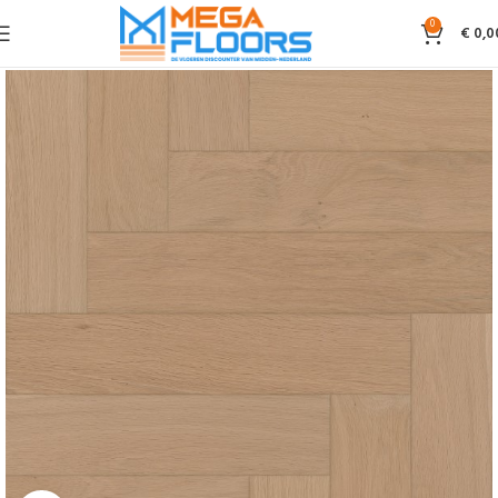
0
€
0,0