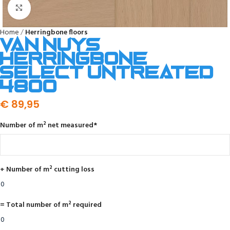
Click to enlarge
Home
Herringbone floors
Van Nuys
herringbone
select untreated
4800
€
89,95
Number of m² net measured
*
+ Number of m² cutting loss
= Total number of m² required