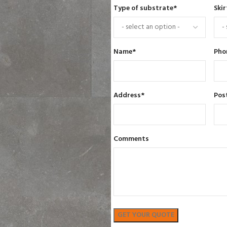
Type of substrate
*
Skir
Name
*
Pho
Address
*
Pos
Comments