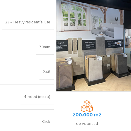
23 – Heavy residential use
7.0mm
2.48
4-sided (micro)
200.000 m2
Click
op voorraad