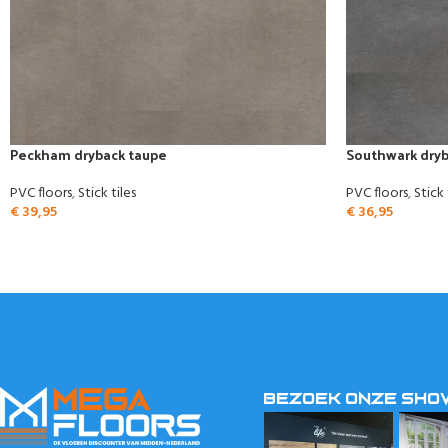
Peckham dryback taupe
Southwark dryb
PVC floors
,
Stick tiles
PVC floors
,
Stick 
€
39,95
€
36,95
BEZOEK ONZE SH