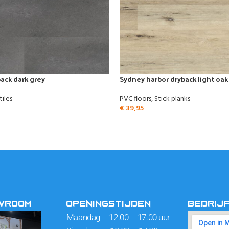
ack dark grey
Sydney harbor dryback light oak
tiles
PVC floors
,
Stick planks
€
39,95
OWROOM
OPENINGSTIJDEN
BEDRIJ
Maandag 12.00 – 17.00 uur