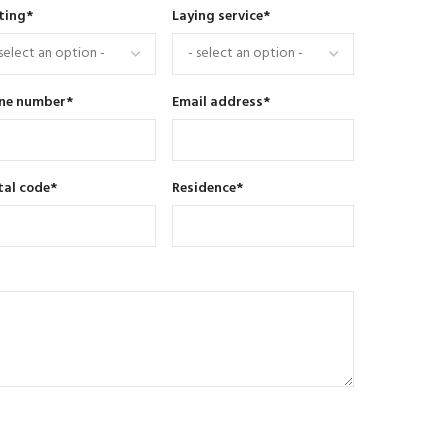
ting
*
Laying service
*
ne number
*
Email address
*
tal code
*
Residence
*