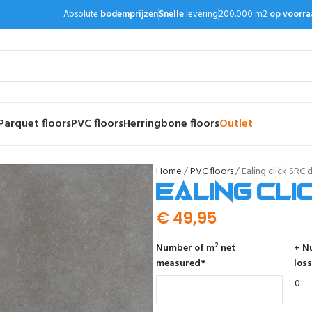
Absolute
bodemprijzen
Snelle
levering
200.000 m2
op voorra
Parquet floors
PVC floors
Herringbone floors
Outlet
Home
PVC floors
Ealing click SRC 
Ealing cli
€
49,95
Number of m² net
+ N
measured
*
loss