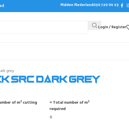
Midden Nederland
030 720 09 93
ad
Login / Register
Bezoek de showroom
Offerte aanvrag
dark grey
ck SRC dark grey
umber of m² cutting
= Total number of m²
required