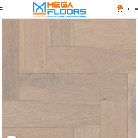
0
€
0,0