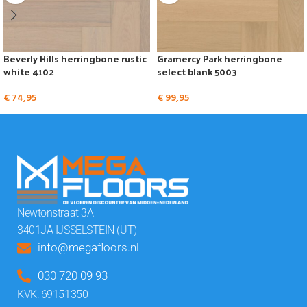
Beverly Hills herringbone rustic
Gramercy Park herringbone
white 4102
select blank 5003
€
74,95
€
99,95
Newtonstraat 3A
3401JA IJSSELSTEIN (UT)
info@megafloors.nl
030 720 09 93
KVK: 69151350