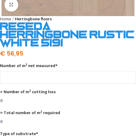
Click to enlarge
Home
Herringbone floors
Reseda
herringbone rustic
white 5191
€
56,95
Number of m² net measured
*
+ Number of m² cutting loss
= Total number of m² required
Type of substrate
*