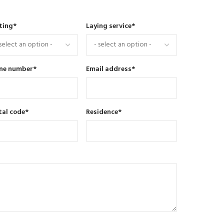
ting
*
Laying service
*
ne number
*
Email address
*
tal code
*
Residence
*