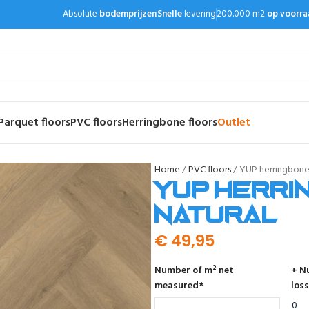
Absolute
bodemprijzen
Snelle
levering
200.000 m2
op voorra
Parquet floors
PVC floors
Herringbone floors
Outlet
Home
PVC floors
YUP herringbone 
YUP herri
natural
€
49,95
Number of m² net
+ N
measured
*
loss