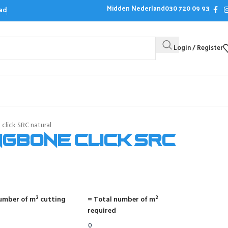
Midden Nederland
030 720 09 93
ad
Login / Register
Bezoek de showroom
Offerte aanvrag
click SRC natural
ngbone click SRC
umber of m² cutting
= Total number of m²
required