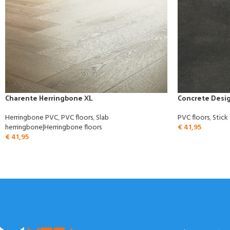
Charente Herringbone XL
Concrete Desi
Herringbone PVC
,
PVC floors
,
Slab
PVC floors
,
Stick 
herringbone|Herringbone floors
€
41,95
€
41,95