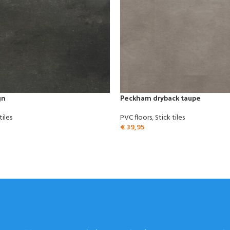
gn
Peckham dryback taupe
tiles
PVC floors
,
Stick tiles
€
39,95