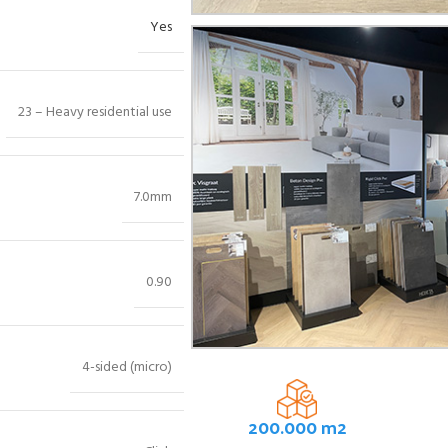
Yes
23 – Heavy residential use
7.0mm
0.90
4-sided (micro)
200.000 m2